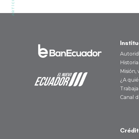
Instit
Autori
Histori
Misión, 
¿A quié
Trabaja
Canal d
Crédi