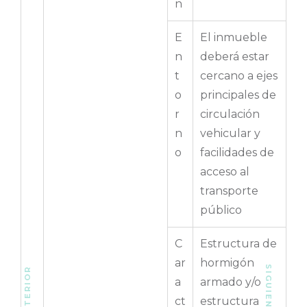
n
E
El inmueble
n
deberá estar
t
cercano a ejes
o
principales de
r
circulación
n
vehicular y
o
facilidades de
acceso al
transporte
público
C
Estructura de
ar
hormigón
a
armado y/o
ct
estructura