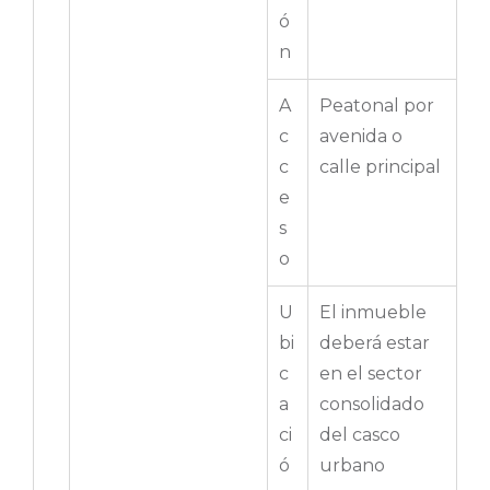
ó
n
A
Peatonal por
c
avenida o
c
calle principal
e
s
o
U
El inmueble
bi
deberá estar
c
en el sector
a
consolidado
ci
del casco
ó
urbano