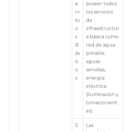
e
poseer todos
rv
los servicios
ici
de
o
infraestructur
s
a básica como
B
red de agua
ás
potable,
ic
aguas
o
servidas,
s
energía
eléctrica
(iluminación y
tomacorrient
es)
S
Las