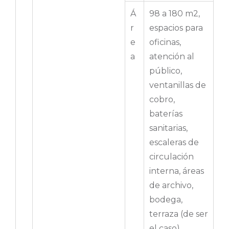
Á
98 a 180 m2,
r
espacios para
e
oficinas,
a
atención al
público,
ventanillas de
cobro,
baterías
sanitarias,
escaleras de
circulación
interna, áreas
de archivo,
bodega,
terraza (de ser
el caso)