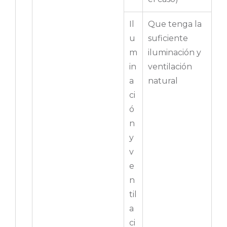
Il
Que tenga la
u
suficiente
m
iluminación y
in
ventilación
a
natural
ci
ó
n
y
v
e
n
til
a
ci