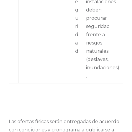
e
instalaciones
g
deben
u
procurar
ri
seguridad
d
frente a
a
riesgos
d
naturales
(deslaves,
inundaciones)
.
Las ofertas físicas serán entregadas de acuerdo
con condiciones y cronograma a publicarse a