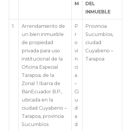
M
DEL
INMUEBLE
1
Arrendamiento de
P
Provincia
un bien inmueble
r
Sucumbíos,
de propiedad
o
ciudad
privada para uso
vi
Cuyabeno –
institucional de la
n
Tarapoa
Oficina Especial
ci
Tarapoa, de la
a
Zonal 1 Ibarra de
–
BanEcuador B.P.,
Ci
ubicada en la
u
ciudad Cuyabeno –
d
Tarapoa, provincia
a
Sucumbíos
d