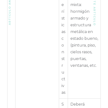
SIGUIENTE ARTÍCULO
ARTÍCULO ANTERIOR
e
mixta:
rí
hormigón
st
armado y
ic
estructura
as
metálica en
c
estado bueno,
o
(pintura, piso,
n
cielos rasos,
st
puertas,
r
ventanas, etc.
u
ct
iv
as
S
Deberá