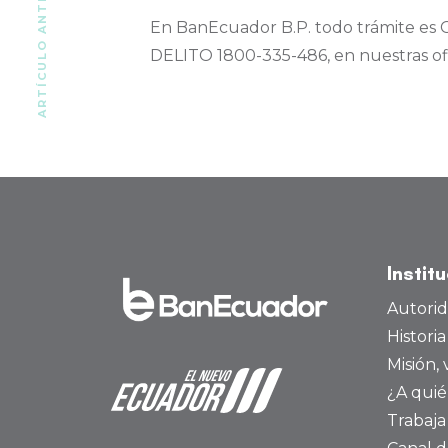
ARTÍCULO ANTERIOR
En BanEcuador B.P. todo trámite es 
DELITO 1800-335-486, en nuestras ofic
Instit
Autori
Histori
Misión, 
¿A quié
Trabaja