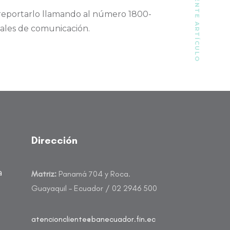
SIGUIENTE ARTÍCULO
 reportarlo llamando al número 1800-
ciales de comunicación.
Dirección
a
Matriz:
Panamá 704 y Roca.
Guayaquil – Ecuador / 02 2946 500
atencioncliente@banecuador.fin.ec