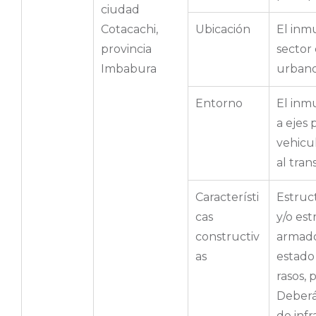
ciudad
Cotacachi,
Ubicación
El inm
provincia
sector
Imbabura
urban
Entorno
El inm
a ejes 
vehicul
al tran
Característi
Estruc
cas
y/o es
constructiv
armado
as
estado 
rasos, 
Deberá 
de inf