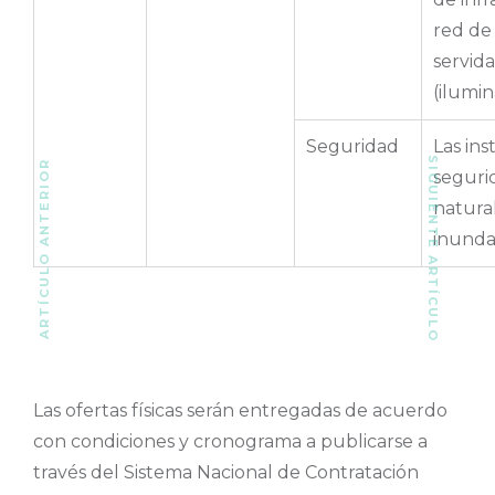
red de
servida
(ilumi
Seguridad
Las in
SIGUIENTE ARTÍCULO
ARTÍCULO ANTERIOR
segurid
natural
inunda
Las ofertas físicas serán entregadas de acuerdo
con condiciones y cronograma a publicarse a
través del Sistema Nacional de Contratación