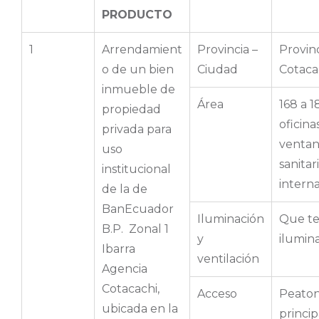
PRODUCTO
1
Arrendamient
Provincia –
Provin
o de un bien
Ciudad
Cotaca
inmueble de
Área
168 a 1
propiedad
oficina
privada para
ventani
uso
sanitar
institucional
interna
de la de
BanEcuador
Iluminación
Que te
B.P. Zonal 1
y
ilumina
Ibarra
ventilación
Agencia
Cotacachi,
Acceso
Peaton
ubicada en la
princip