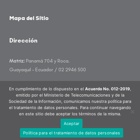
Mapa del Sitio
Dirección
Matriz:
Panamá 704 y Roca.
Guayaquil – Ecuador / 02 2946 500
atencioncliente@banecuador.fin.ec
En cumplimiento de lo dispuesto en el
Acuerdo No. 012-2019
,
emitido por el Ministerio de Telecomunicaciones y de la
Sociedad de la Información, comunicamos nuestra política para
el tratamiento de datos personales. Para continuar navegando
en este sitio debe aceptar los términos de la misma.
BanEcuador B.P. Todos los derechos reservados.
Aceptar
Política para el tratamiento de datos personales