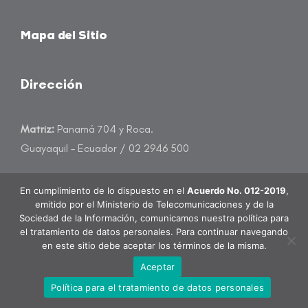
Mapa del Sitio
Dirección
Matriz:
Panamá 704 y Roca.
Guayaquil – Ecuador / 02 2946 500
atencioncliente@banecuador.fin.ec
En cumplimiento de lo dispuesto en el
Acuerdo No. 012-2019
,
emitido por el Ministerio de Telecomunicaciones y de la
Sociedad de la Información, comunicamos nuestra política para
el tratamiento de datos personales. Para continuar navegando
en este sitio debe aceptar los términos de la misma.
BanEcuador B.P. Todos los derechos reservados.
Aceptar
Política para el tratamiento de datos personales