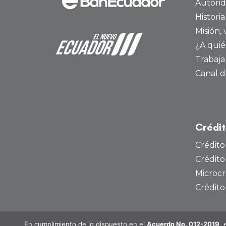
Autori
Histori
Misión, 
¿A quié
Trabaja
Canal d
Crédi
Crédito
Crédito
Microcr
Crédit
En cumplimiento de lo dispuesto en el
Acuerdo No. 012-2019
, 