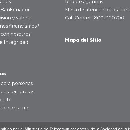
dades
Red de agencias
a BanEcuador
Mesa de atención ciudadan
visión y valores
Call Center 1800-000700
nes financiamos?
 con nosotros
Mapa del Sitio
e Integridad
tos
 para personas
 para empresas
édito
o de consumo
emitido por el Ministerio de Telecomunicaciones y de la Sociedad de la 