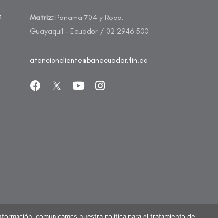
a
Matriz:
Panamá 704 y Roca.
Guayaquil – Ecuador / 02 2946 500
atencioncliente@banecuador.fin.ec
Información, comunicamos nuestra política para el tratamiento de