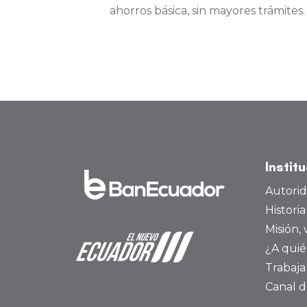
ahorros básica, sin mayores trámites.
Instit
Autori
Histori
Misión, 
¿A quié
Trabaja
Canal d