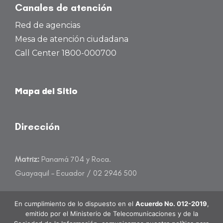
Canales de atención
Red de agencias
Mesa de atención ciudadana
Call Center 1800-000700
Mapa del Sitio
Dirección
Matriz:
Panamá 704 y Roca.
Guayaquil – Ecuador / 02 2946 500
atencioncliente@banecuador.fin.ec
En cumplimiento de lo dispuesto en el
Acuerdo No. 012-2019
,
emitido por el Ministerio de Telecomunicaciones y de la