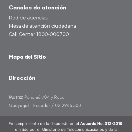
Canales de atención
Red de agencias
Mesa de atención ciudadana
Call Center 1800-000700
Mapa del Sitio
Dirección
Matriz:
Panamá 704 y Roca.
Guayaquil – Ecuador / 02 2946 500
atencioncliente@banecuador.fin.ec
En cumplimiento de lo dispuesto en el
Acuerdo No. 012-2019
,
emitido por el Ministerio de Telecomunicaciones y de la