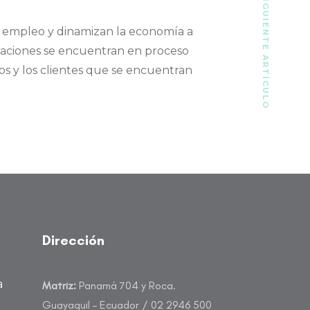
SIGUIENTE ARTÍCULO
n empleo y dinamizan la economía a
gaciones se encuentran en proceso
os y los clientes que se encuentran
Dirección
a
Matriz:
Panamá 704 y Roca.
Guayaquil – Ecuador / 02 2946 500